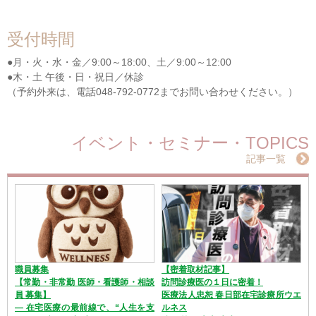
受付時間
●月・火・水・金／9:00～18:00、土／9:00～12:00
●木・土 午後・日・祝日／休診
（予約外来は、電話048-792-0772までお問い合わせください。）
イベント・セミナー・TOPICS
記事一覧
職員募集
【密着取材記事】
【常勤・非常勤 医師・看護師・相談
訪問診療医の１日に密着！
員 募集】
医療法人忠恕 春日部在宅診療所ウエ
― 在宅医療の最前線で、“人生を支
ルネス