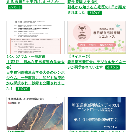
える医療”を実践しませんか ―
院長 笹岡 大史 先生
朝礼から始まる在宅医の1日が紹介
イベント
されました
トピック
シンポジウム・一般演題
【サイネージ】
【第6回 日本在宅医療連合学会大
春日部市新庁舎にデジタルサイネー
会】
ジが掲示されています
イベント
日本在宅医療連合学会大会のシンポ
ジウム、一般演題に、私ども診療所
から採択され、抄録も公開されまし
た！
トピック