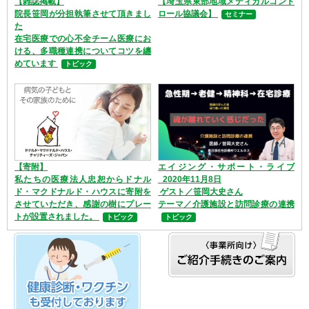
【雑誌掲載】
【埼玉県東部地域メディカルコント
院長笹岡が分担執筆させて頂きまし
ロール協議会】
セミナー
た
在宅医療での心不全チーム医療にお
ける、多職種連携についてコツを纏
めています
トピック
【寄附】
エイジング・サポート・ライブ
私たちの医療法人忠恕からドナル
_2020年11月8日
ド・マクドナルド・ハウスに寄附を
ゲスト／笹岡大史さん
させていただき、感謝の樹にプレー
テーマ／介護施設と訪問診療の連携
トが設置されました。
トピック
トピック