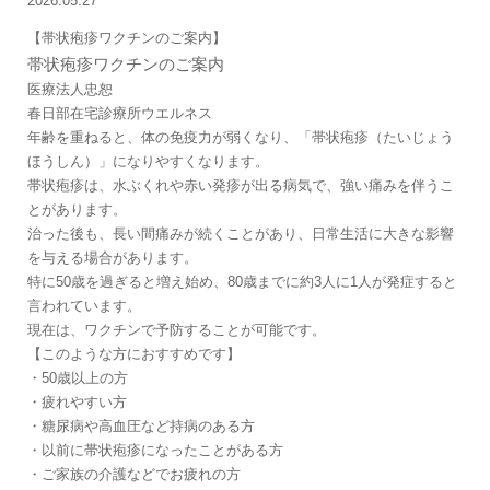
2026.05.27
【帯状疱疹ワクチンのご案内】
帯状疱疹ワクチンのご案内
医療法人忠恕
春日部在宅診療所ウエルネス
年齢を重ねると、体の免疫力が弱くなり、「帯状疱疹（たいじょう
ほうしん）」になりやすくなります。
帯状疱疹は、水ぶくれや赤い発疹が出る病気で、強い痛みを伴うこ
とがあります。
治った後も、長い間痛みが続くことがあり、日常生活に大きな影響
を与える場合があります。
特に50歳を過ぎると増え始め、80歳までに約3人に1人が発症すると
言われています。
現在は、ワクチンで予防することが可能です。
【このような方におすすめです】
・50歳以上の方
・疲れやすい方
・糖尿病や高血圧など持病のある方
・以前に帯状疱疹になったことがある方
・ご家族の介護などでお疲れの方