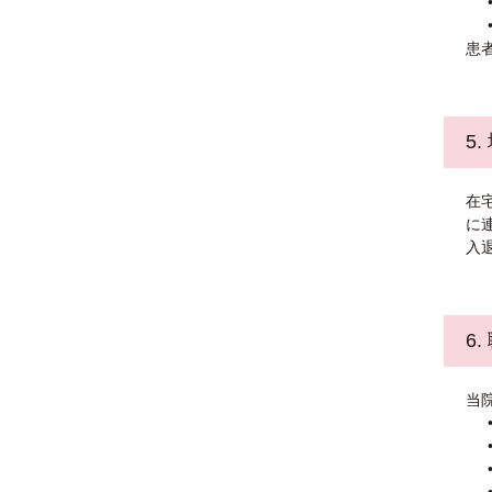
患
5
在
に
入
6
当