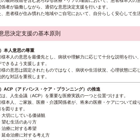
生の最終段階を含むあらゆる医療・ケアの場面において、患者様本人の
関係者が協働しながら、適切な意思決定支援を行います。
た、患者様が住み慣れた地域やご自宅において、自分らしく安心して生
. 意思決定支援の基本原則
1）本人意思の尊重
者様本人の意思を最優先とし、病状や理解力に応じて十分な説明を行い
ができるよう支援します。
者様の意思は固定されたものではなく、病状や生活状況、心理状態に応
続的な対話を重視します。
2）ACP（アドバンス・ケア・プランニング）の推進
院は、人生会議（ACP）を重要な医療実践の一つと位置づけます。
者様本人、ご家族、医療・介護関係者が、将来の医療・ケアについて繰
有を図ります。
• 大切にしている価値観
• 望む生活のあり方
• 治療に対する希望
• 延命治療に対する考え方