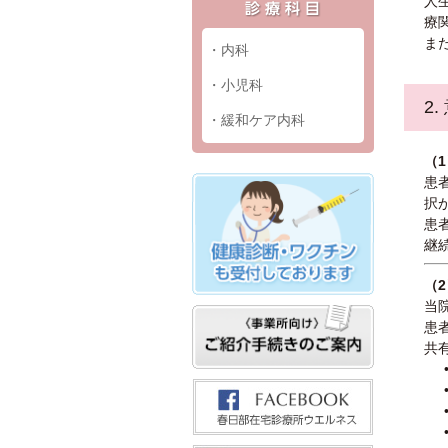
人
療
ま
・内科
・小児科
2
・緩和ケア内科
（
患
択
患
継
（
当
患
共