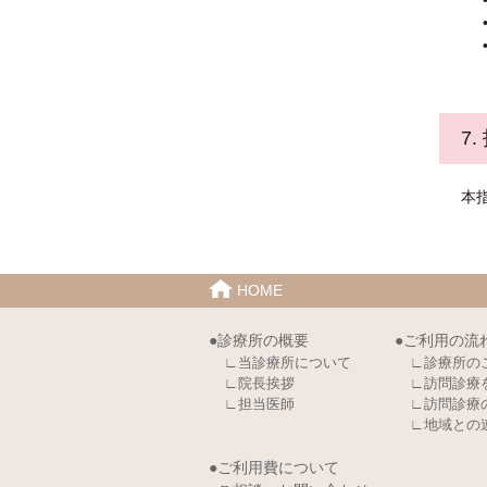
7
本
HOME
●診療所の概要
●ご利用の流
∟当診療所について
∟診療所の
∟院長挨拶
∟訪問診療
∟担当医師
∟訪問診療
∟地域との
●ご利用費について