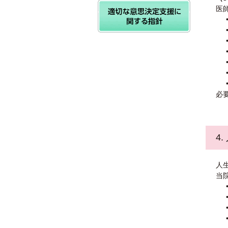
医
必
4
人
当