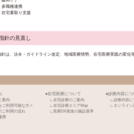
• 緩和ケア
• 多職種連携
• 在宅看取り支援
. 指針の見直し
指針は、法令・ガイドライン改定、地域医療情勢、在宅医療実践の変化
れ
●在宅医療について
●診療内容につ
ご案内
∟在宅診療のご案内
∟診療内容に
をご利用可能な方々
∟在宅診療エリアMap
∟オンライン
のご利用の流れ
∟医療DX推進の施設基準
連携