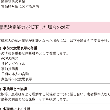
• 療養場所の希望
• 緊急時対応に関する意向
. 意思決定能力が低下した場合の対応
者様本人の意思確認が困難となった場合には、以下を踏まえて支援を行
1）事前の意思表示の尊重
下の情報を重要な判断材料として尊重します。
• ACPの内容
• リビングウィル
• 事前指示書
• 日頃の本人の言動
• 家族等への意思表示
2）家族等との協議
家族等、患者様をよく理解する関係者と十分に話し合い、患者様本人な
て最善の利益となる医療・ケアを検討します。
3）多職種による支援