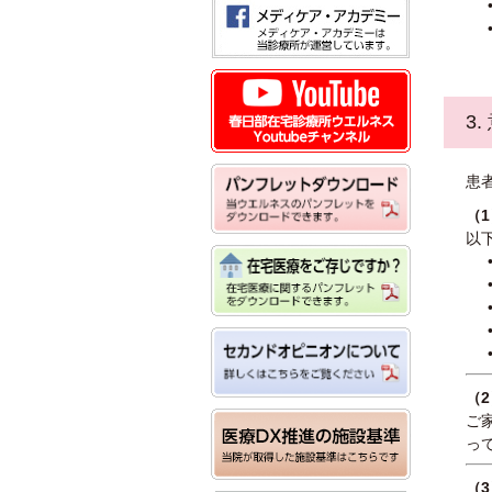
3
患
（
以
（
ご
っ
（